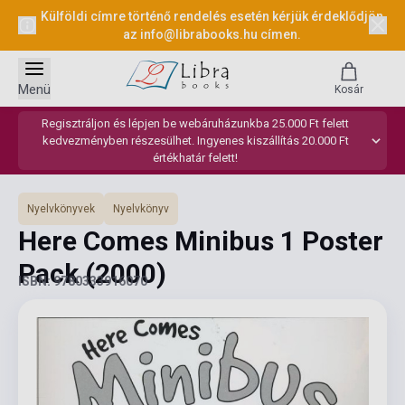
Külföldi címre történő rendelés esetén kérjük érdeklődjön
az
info@librabooks.hu
címen.
Menü
Kosár
Regisztráljon és lépjen be webáruházunkba 25.000 Ft felett
kedvezményben részesülhet. Ingyenes kiszállítás 20.000 Ft
értékhatár felett!
Nyelvkönyvek
Nyelvkönyv
Here Comes Minibus 1 Poster
Pack
(2000)
ISBN: 9780333916070