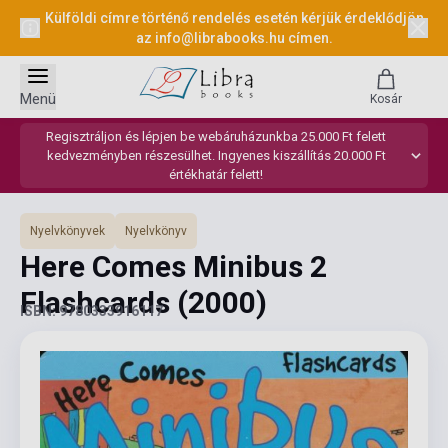
Külföldi címre történő rendelés esetén kérjük érdeklődjön
az
info@librabooks.hu
címen.
Menü
Kosár
Regisztráljon és lépjen be webáruházunkba 25.000 Ft felett
kedvezményben részesülhet. Ingyenes kiszállítás 20.000 Ft
értékhatár felett!
Nyelvkönyvek
Nyelvkönyv
Here Comes Minibus 2
Flashcards
(2000)
ISBN: 9780333916117