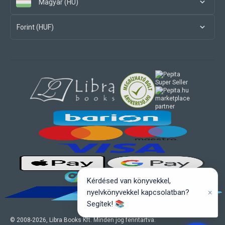
Magyar (HU)
Forint (HUF)
marketplace
partner
Kérdésed van könyvekkel,
×
nyelvkönyvekkel kapcsolatban?
Segítek! 📚
© 2008-
2026
, Libra Books Kft. Minden jog fenntartva.