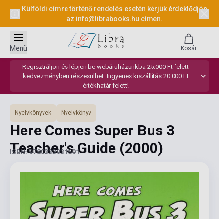
Külföldi címre történő rendelés esetén kérjük érdeklődjön
az
info@librabooks.hu
címen.
Menü
Kosár
Regisztráljon és lépjen be webáruházunkba 25.000 Ft felett
kedvezményben részesülhet. Ingyenes kiszállítás 20.000 Ft
értékhatár felett!
Nyelvkönyvek
Nyelvkönyv
Here Comes Super Bus 3
Teacher's Guide
(2000)
ISBN: 9780333931691