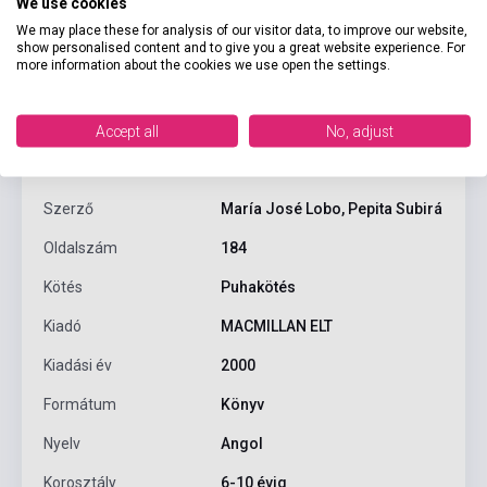
We use cookies
We may place these for analysis of our visitor data, to improve our website,
show personalised content and to give you a great website experience. For
more information about the cookies we use open the settings.
Termékjellemzők
Accept all
No, adjust
ISBN
9780333931691
Szerző
María José Lobo, Pepita Subirá
Oldalszám
184
Kötés
Puhakötés
Kiadó
MACMILLAN ELT
Kiadási év
2000
Formátum
Könyv
Nyelv
Angol
Korosztály
6-10 évig