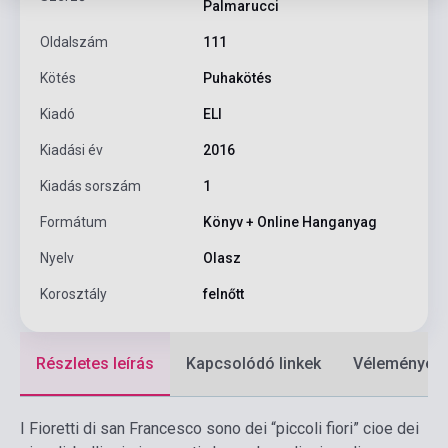
Palmarucci
Oldalszám
111
Kötés
Puhakötés
Kiadó
ELI
Kiadási év
2016
Kiadás sorszám
1
Formátum
Könyv + Online Hanganyag
Nyelv
Olasz
Korosztály
felnőtt
Részletes leírás
Kapcsolódó linkek
Vélemények
I Fioretti di san Francesco sono dei “piccoli fiori” cioe dei