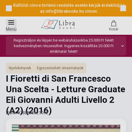
Külföldi címre történő rendelés esetén kérjük érdeklődjön
az
info@librabooks.hu
címen.
Menü
Kosár
Regisztráljon és lépjen be webáruházunkba 25.000 Ft felett
kedvezményben részesülhet. Ingyenes kiszállítás 20.000 Ft
értékhatár felett!
Nyelvkönyvek
Egyszerűsített olvasmányok
I Fioretti di San Francesco
Una Scelta - Letture Graduate
Eli Giovanni Adulti Livello 2
(A2)
(2016)
ISBN: 9788853621092