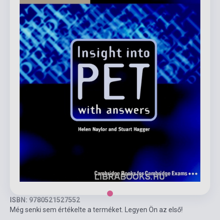
ISBN: 9780521527552
Még senki sem értékelte a terméket. Legyen Ön az első!