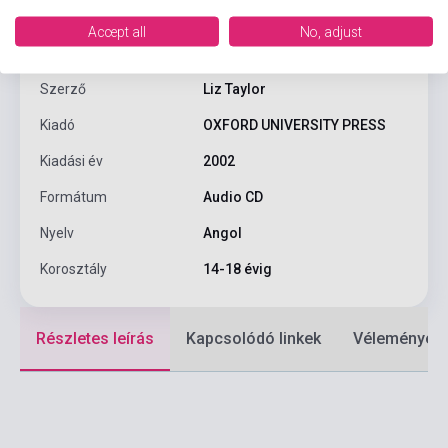
Accept all
No, adjust
ISBN
9780194574181
Szerző
Liz Taylor
Kiadó
OXFORD UNIVERSITY PRESS
Kiadási év
2002
Formátum
Audio CD
Nyelv
Angol
Korosztály
14-18 évig
Részletes leírás
Kapcsolódó linkek
Vélemények