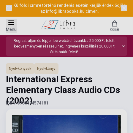
Külföldi címre történő rendelés esetén kérjük érdeklődjön
az
info@librabooks.hu
címen.
Menü
Kosár
Regisztráljon és lépjen be webáruházunkba 25.000 Ft felett
kedvezményben részesülhet. Ingyenes kiszállítás 20.000 Ft
értékhatár felett!
Nyelvkönyvek
Nyelvkönyv
International Express
Elementary Class Audio CDs
(2002)
ISBN: 9780194574181