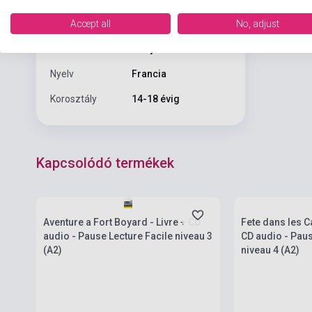
Accept all
No, adjust
Kiadás sorszám
1
Formátum
Könyv + Audio CD
Nyelv
Francia
Korosztály
14-18 évig
Kapcsolódó termékek
Készlet: 1-10 darab
Készlet: 1-10 da
Aventure a Fort Boyard - Livre + CD
Fete dans les C
audio - Pause Lecture Facile niveau 3
CD audio - Paus
(A2)
niveau 4 (A2)