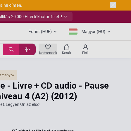
ks.hu
címen.
ítás 20.000 Ft értékhatár felett!
Forint (HUF)
Magyar (HU)
Kedvencek
Kosár
Fiók
vasmányok
e - Livre + CD audio - Pause
niveau 4 (A2)
(2012)
et. Legyen Ön az első!