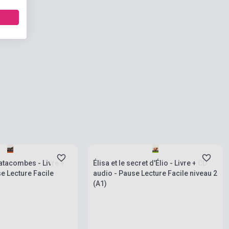
rab
Készlet: 1-10 darab
atacombes - Livre +
Élisa et le secret d'Élio - Livre + CD
e Lecture Facile
audio - Pause Lecture Facile niveau 2
(A1)