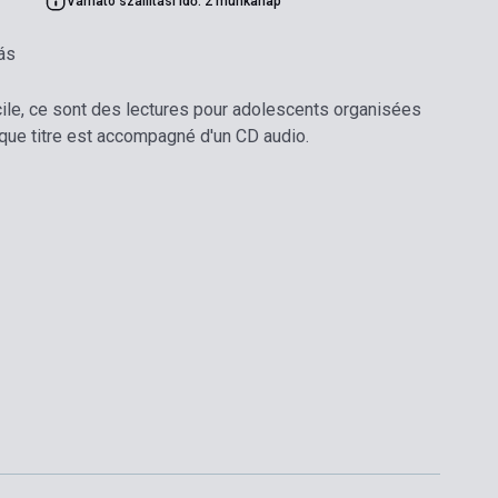
Várható szállítási idő: 2 munkanap
ás
cile, ce sont des lectures pour adolescents organisées
que titre est accompagné d'un CD audio.