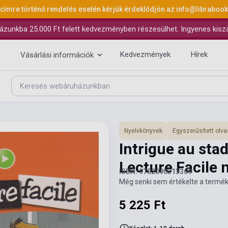
 címre történő rendelés esetén kérjük érdeklődjön az
info@libraboo
ázunkba 25.000 Ft felett kedvezményben részesülhet. Ingyenes kiszáll
Kedvezmények
Hírek
Vásárlási információk
Nyelvkönyvek
Egyszerűsített ol
Intrigue au stad
Lecture Facile 
ISBN: 9782090313369
Még senki sem értékelte a termék
5 225 Ft