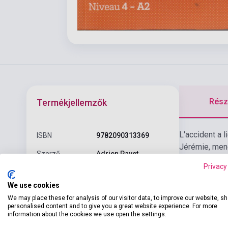
Részl
Termékjellemzők
L'accident a l
ISBN
9782090313369
Jérémie, mene
Szerző
Adrien Payet
Privacy
Oldalszám
48
We use cookies
Kötés
Puhakötés
We may place these for analysis of our visitor data, to improve our website, s
personalised content and to give you a great website experience. For more
Kiadó
CLE INTERNATIONAL
information about the cookies we use open the settings.
Kiadási év
2012