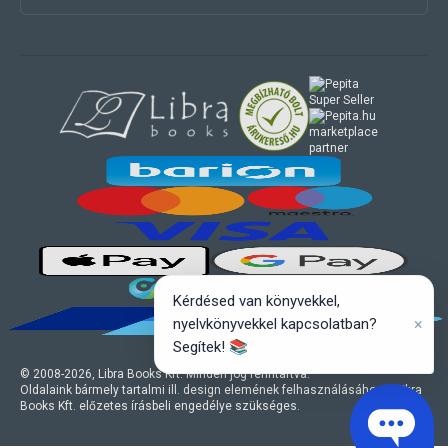
marketplace
partner
Kérdésed van könyvekkel,
×
nyelvkönyvekkel kapcsolatban?
Segítek! 📚
© 2008-
2026
, Libra Books Kft. Minden jog fenntartva.
Oldalaink bármely tartalmi ill. design elemének felhasználásához a Libra
Books Kft. előzetes írásbeli engedélye szükséges.