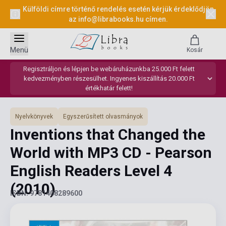
Külföldi címre történő rendelés esetén kérjük érdeklődjön
az
info@librabooks.hu
címen.
Menü
Kosár
Regisztráljon és lépjen be webáruházunkba 25.000 Ft felett
kedvezményben részesülhet. Ingyenes kiszállítás 20.000 Ft
értékhatár felett!
Nyelvkönyvek
Egyszerűsített olvasmányok
Inventions that Changed the
World with MP3 CD - Pearson
English Readers Level 4
(2010)
ISBN: 9781408289600