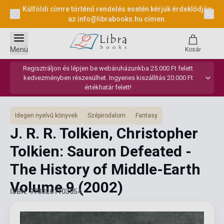
Külföldi címre történő rendelés esetén kérjük érdeklődjön
az
info@librabooks.hu
címen.
Menü
Kosár
Regisztráljon és lépjen be webáruházunkba 25.000 Ft felett
kedvezményben részesülhet. Ingyenes kiszállítás 20.000 Ft
értékhatár felett!
Idegen nyelvű könyvek
Szépirodalom
Fantasy
J. R. R. Tolkien, Christopher
Tolkien: Sauron Defeated -
The History of Middle-Earth
Volume 9
(2002)
ISBN: 9780261103054