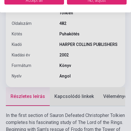
Accept all
No, adjust
J. R. R. Tolkien, Christopher
Szerző
Tolkien
Oldalszám
482
Kötés
Puhakötés
Kiadó
HARPER COLLINS PUBLISHERS
Kiadási év
2002
Formátum
Könyv
Nyelv
Angol
Részletes leírás
Kapcsolódó linkek
Vélemények
In the first section of Sauron Defeated Christopher Tolkien
completes his fascinating study of The Lord of the Rings.
Beginning with Sam's rescue of Frodo from the Tower of