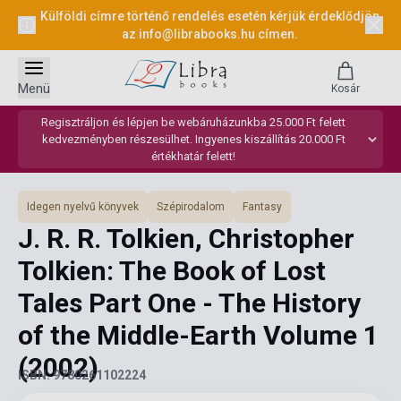
Külföldi címre történő rendelés esetén kérjük érdeklődjön
az
info@librabooks.hu
címen.
Menü
Kosár
Regisztráljon és lépjen be webáruházunkba 25.000 Ft felett
kedvezményben részesülhet. Ingyenes kiszállítás 20.000 Ft
értékhatár felett!
Idegen nyelvű könyvek
Szépirodalom
Fantasy
J. R. R. Tolkien, Christopher
Tolkien: The Book of Lost
Tales Part One - The History
of the Middle-Earth Volume 1
(2002)
ISBN: 9780261102224