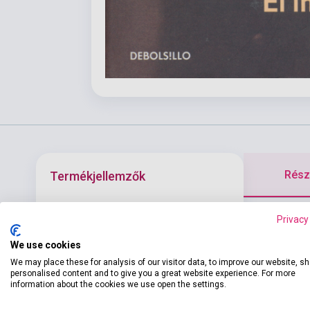
Részl
Termékjellemzők
?Quién es Enr
Privacy
ISBN
9788490627501
desenmascarad
We use cookies
Szerző
Javier Cercas
centenares de
We may place these for analysis of our visitor data, to improve our website, s
lágrimas a lo
Oldalszám
450
personalised content and to give you a great website experience. For more
information about the cookies we use open the settings.
Kötés
Puhakötés