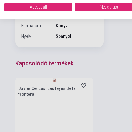
Kiadó
DEBOLSILLO
Accept all
No, adjust
Kiadási év
2017
Formátum
Könyv
Nyelv
Spanyol
Kapcsolódó termékek
Készlet: 1-10 darab
Javier Cercas: Las leyes de la
frontera