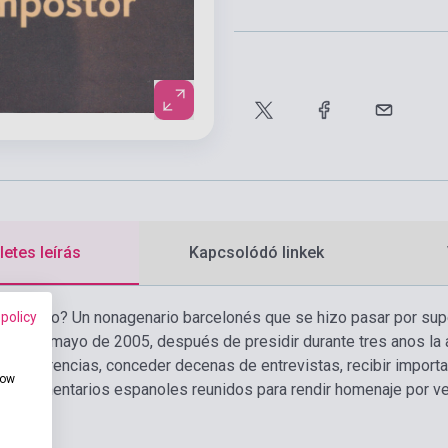
etes leírás
Kapcsolódó linkek
ic Marco? Un nonagenario barcelonés que se hizo pasar por sup
 policy
o en mayo de 2005, después de presidir durante tres anos la a
 conferencias, conceder decenas de entrevistas, recibir import
how
s parlamentarios espanoles reunidos para rendir homenaje por vez