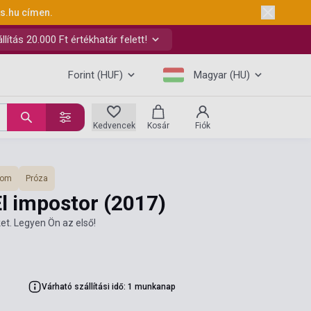
ks.hu
címen.
ítás 20.000 Ft értékhatár felett!
Forint (HUF)
Magyar (HU)
Kedvencek
Kosár
Fiók
lom
Próza
El impostor
(2017)
et. Legyen Ön az első!
Várható szállítási idő: 1 munkanap