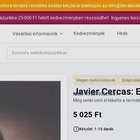
 címre történő rendelés esetén kérjük érdeklődjön az
info@libraboo
ázunkba 25.000 Ft felett kedvezményben részesülhet. Ingyenes kiszáll
Kedvezmények
Hírek
Vásárlási információk
Idegen nyelvű könyvek
Szépiroda
Javier Cercas: 
ISBN: 9788490627501
Még senki sem értékelte a termék
5 025 Ft
Készlet: 1-10 darab