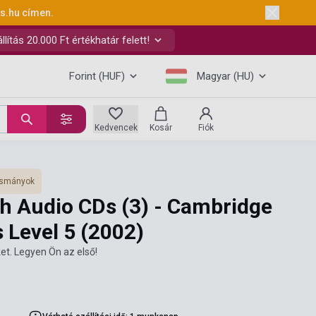
ks.hu
címen.
ítás 20.000 Ft értékhatár felett!
Forint (HUF)
Magyar (HU)
Kedvencek
Kosár
Fiók
vasmányok
th Audio CDs (3) - Cambridge
 Level 5
(2002)
et. Legyen Ön az első!