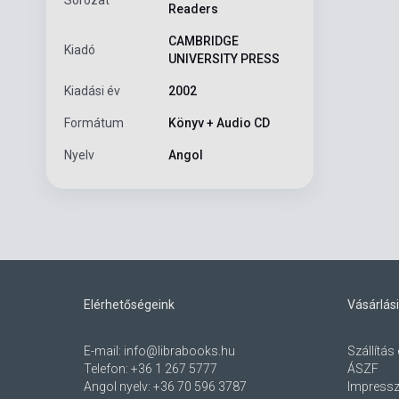
Readers
CAMBRIDGE
Kiadó
UNIVERSITY PRESS
Kiadási év
2002
Formátum
Könyv + Audio CD
Nyelv
Angol
Elérhetőségeink
Vásárlási
E-mail:
info@librabooks.hu
Szállítás 
Telefon:
+36 1 267 5777
ÁSZF
Angol nyelv:
+36 70 596 3787
Impress