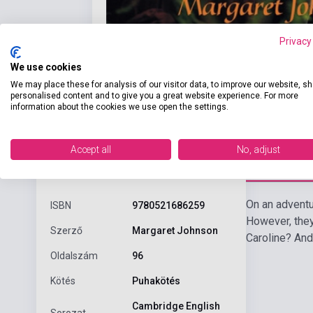
Privacy
We use cookies
We may place these for analysis of our visitor data, to improve our website, s
personalised content and to give you a great website experience. For more
information about the cookies we use open the settings.
Accept all
No, adjust
Részl
Termékjellemzők
On an adventu
ISBN
9780521686259
However, they
Szerző
Margaret Johnson
Caroline? And 
Oldalszám
96
Kötés
Puhakötés
Cambridge English
Sorozat