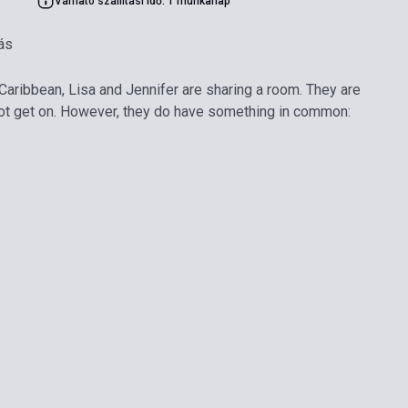
Várható szállítási idő: 1 munkanap
ás
 Caribbean, Lisa and Jennifer are sharing a room. They are
not get on. However, they do have something in common: