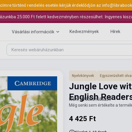
 címre történő rendelés esetén kérjük érdeklődjön az
info@libraboo
ázunkba 25.000 Ft felett kedvezményben részesülhet. Ingyenes kiszáll
Kedvezmények
Hírek
Vásárlási információk
Nyelvkönyvek
Egyszerűsített ol
Jungle Love wi
English Readers
ISBN: 9780521686259
Még senki sem értékelte a termék
4 425 Ft