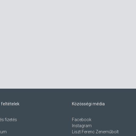
 feltételek
Közösségi média
és fizetés
Facebook
Instagram
zum
Liszt Ferenc Zeneműbolt