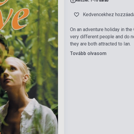
Készlet: 1-10 darab
Kedvencekhez hozzáad
On an adventure holiday in the
very different people and do 
they are both attracted to Ian.
Tovább olvasom