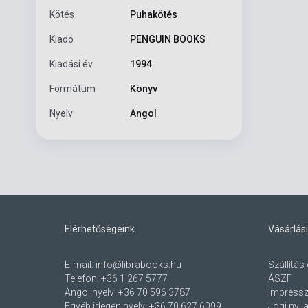
Kötés
Puhakötés
Kiadó
PENGUIN BOOKS
Kiadási év
1994
Formátum
Könyv
Nyelv
Angol
Elérhetőségeink
Vásárlási
E-mail:
info@librabooks.hu
Szállítás 
Telefon:
+36 1 267 5777
ÁSZF
Angol nyelv:
+36 70 596 3787
Impress
Egyéb idegen nyelv:
+36 70 627 6099
Jogi nyil