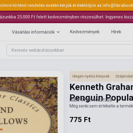
 címre történő rendelés esetén kérjük érdeklődjön az
info@libraboo
ázunkba 25.000 Ft felett kedvezményben részesülhet. Ingyenes kiszáll
Kedvezmények
Hírek
Vásárlási információk
Idegen nyelvű könyvek
Szépiroda
Kenneth Graham
Penguin Popula
ISBN: 9780140621228
Még senki sem értékelte a termék
775 Ft