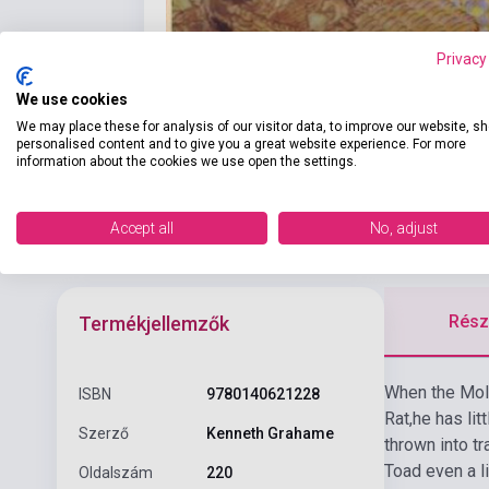
Privacy
We use cookies
We may place these for analysis of our visitor data, to improve our website, s
personalised content and to give you a great website experience. For more
information about the cookies we use open the settings.
Accept all
No, adjust
Részl
Termékjellemzők
When the Mole
ISBN
9780140621228
Rat,he has li
Szerző
Kenneth Grahame
thrown into tr
Toad even a li
Oldalszám
220