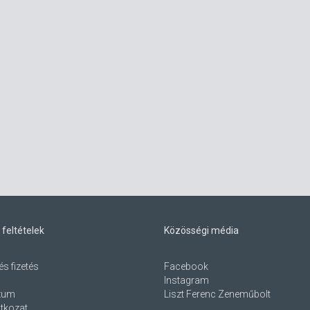
 feltételek
Közösségi média
és fizetés
Facebook
Instagram
zum
Liszt Ferenc Zeneműbolt
atkozat