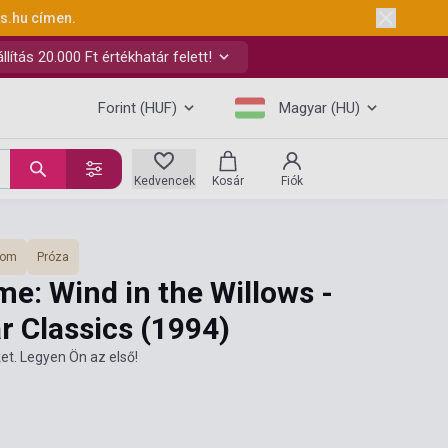
ks.hu
címen.
ítás 20.000 Ft értékhatár felett!
Forint (HUF)
Magyar (HU)
Kedvencek
Kosár
Fiók
lom
Próza
e: Wind in the Willows -
r Classics
(1994)
et. Legyen Ön az első!