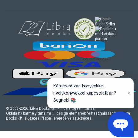
marketplace
partner
Kérdésed van könyvekkel,
×
nyelvkönyvekkel kapcsolatban?
Segítek! 📚
© 2008-
2026
, Libra Books Kft. Minden jog fenntartva.
Oldalaink bármely tartalmi ill. design elemének felhasználásához a Libra
Books Kft. előzetes írásbeli engedélye szükséges.