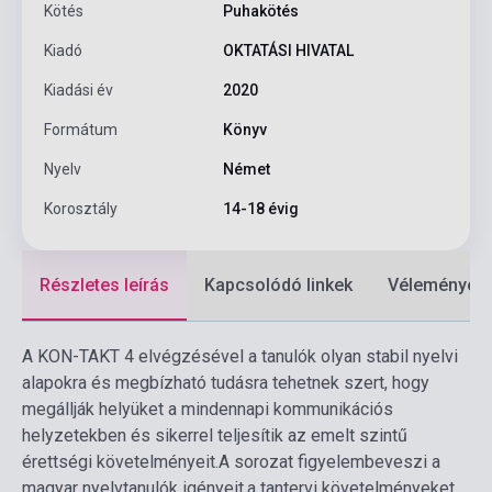
Kötés
Puhakötés
Kiadó
OKTATÁSI HIVATAL
Kiadási év
2020
Formátum
Könyv
Nyelv
Német
Korosztály
14-18 évig
Részletes leírás
Kapcsolódó linkek
Vélemények
A KON-TAKT 4 elvégzésével a tanulók olyan stabil nyelvi
alapokra és megbízható tudásra tehetnek szert, hogy
megállják helyüket a mindennapi kommunikációs
helyzetekben és sikerrel teljesítik az emelt szintű
érettségi követelményeit.
A sorozat figyelembeveszi a
magyar nyelvtanulók igényeit,
a tantervi követelményeket