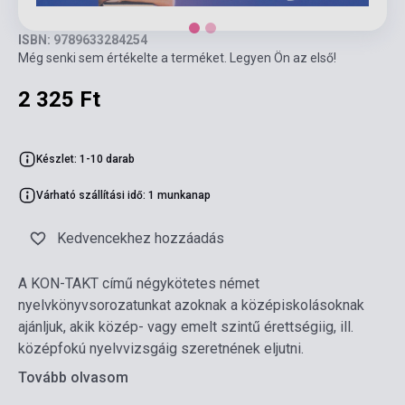
ISBN: 9789633284254
Még senki sem értékelte a terméket. Legyen Ön az első!
2 325 Ft
Készlet: 1-10 darab
Várható szállítási idő: 1 munkanap
Kedvencekhez hozzáadás
A KON-TAKT című négykötetes német
nyelvkönyvsorozatunkat azoknak a középiskolásoknak
ajánljuk, akik közép- vagy emelt szintű érettségiig, ill.
középfokú nyelvvizsgáig szeretnének eljutni.
Tovább olvasom