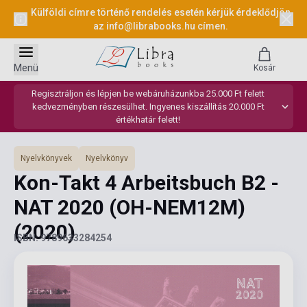
Külföldi címre történő rendelés esetén kérjük érdeklődjön
az
info@librabooks.hu
címen.
Menü
Kosár
Regisztráljon és lépjen be webáruházunkba 25.000 Ft felett
kedvezményben részesülhet. Ingyenes kiszállítás 20.000 Ft
értékhatár felett!
Nyelvkönyvek
Nyelvkönyv
Kon-Takt 4 Arbeitsbuch B2 -
NAT 2020 (OH-NEM12M)
(2020)
ISBN: 9789633284254