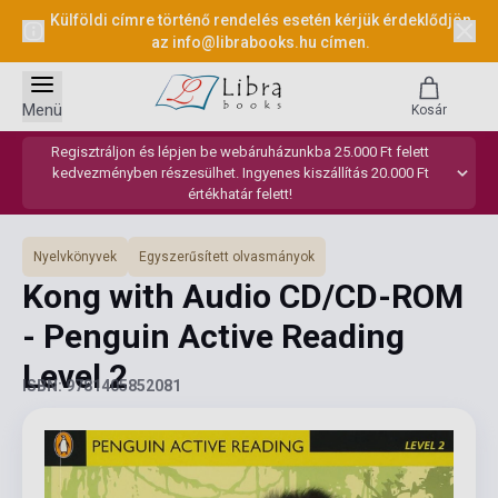
Külföldi címre történő rendelés esetén kérjük érdeklődjön
az
info@librabooks.hu
címen.
Menü
Kosár
Regisztráljon és lépjen be webáruházunkba 25.000 Ft felett
kedvezményben részesülhet. Ingyenes kiszállítás 20.000 Ft
értékhatár felett!
Nyelvkönyvek
Egyszerűsített olvasmányok
Kong with Audio CD/CD-ROM
- Penguin Active Reading
Level 2
ISBN: 9781405852081