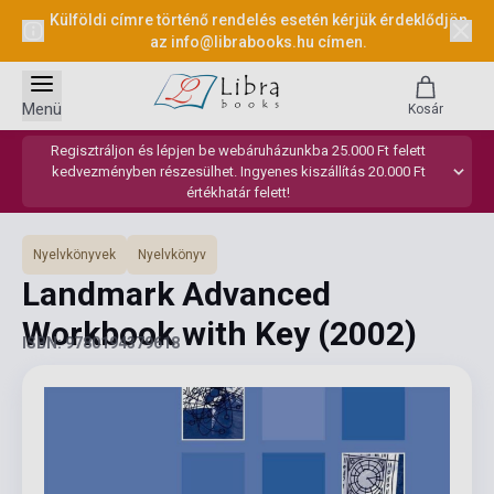
Külföldi címre történő rendelés esetén kérjük érdeklődjön
az
info@librabooks.hu
címen.
Menü
Kosár
Regisztráljon és lépjen be webáruházunkba 25.000 Ft felett
kedvezményben részesülhet. Ingyenes kiszállítás 20.000 Ft
értékhatár felett!
Nyelvkönyvek
Nyelvkönyv
Landmark Advanced
Workbook with Key
(2002)
ISBN: 9780194379618