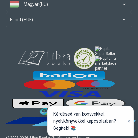
Magyar (HU)
Forint (HUF)
marketplace
partner
Kérdésed van könyvekkel,
×
nyelvkönyvekkel kapcsolatban?
Segítek! 📚
© 2008-
2026
, Libra Books Kft. Minden jog fenntartva.