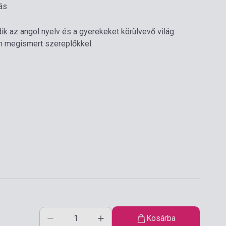
ás
dik az angol nyelv és a gyerekeket körülvevő világ
n megismert szereplőkkel.
Kosárba