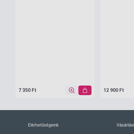
7 350 Ft
12 900 Ft
Elérhetőségeink
Vásárlási