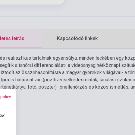
etes leírás
Kapcsolódó linkek
s realisztikus tartalmak egyensúlya, minden leckében egy közp
segítik a tanórai differenciálást
- a videóanyag hétköznapi szituác
iztosít az összehasonlításra a magyar gyerekek világával
- a té
ára is hatással van (pozitív viselkedésminták, tanulási szokáso
rténetkártya, fotó, poszter)
- önellenőrzés és közös ismétlés, am
 policy
how