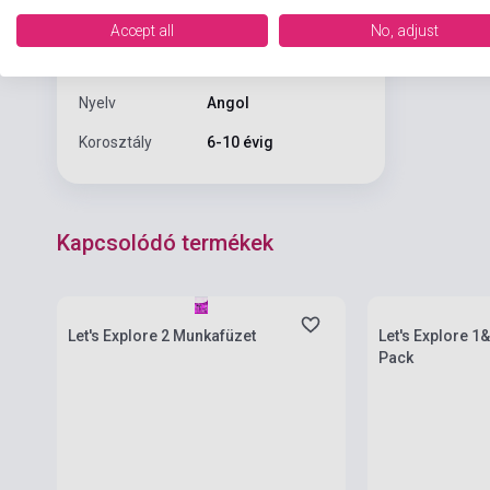
Kiadás sorszám
1
Accept all
No, adjust
Formátum
Könyv
Nyelv
Angol
Korosztály
6-10 évig
Kapcsolódó termékek
Boltunkban pilla
Készlet: 1-10 darab
várható beszerz
Let's Explore 2 Munkafüzet
Let's Explore 1
Pack