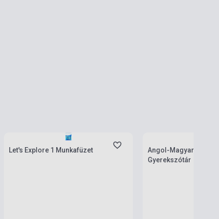
Készlet: 1-10 darab
Készlet: 1-10 darab
Let's Explore 1 Munkafüzet
Angol-Magyar / Magy
Gyerekszótár