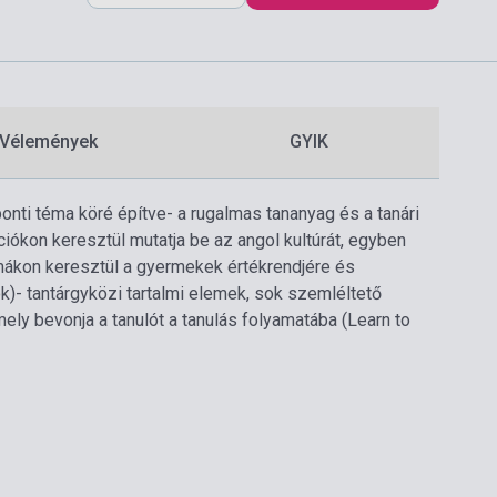
Vélemények
GYIK
onti téma köré építve
- a rugalmas tananyag és a tanári
iókon keresztül mutatja be az angol kultúrát, egyben
mákon keresztül a gyermekek értékrendjére és
k)
- tantárgyközi tartalmi elemek, sok szemléltető
ely bevonja a tanulót a tanulás folyamatába (Learn to