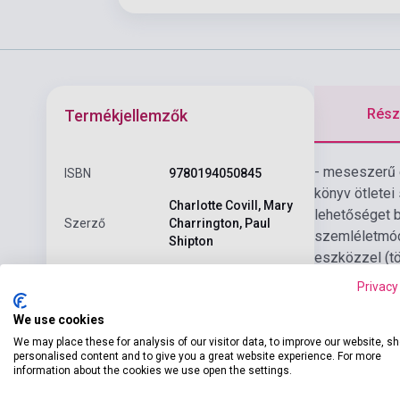
Részl
Termékjellemzők
- meseszerű é
ISBN
9780194050845
könyv ötletei 
Charlotte Covill, Mary
lehetőséget b
Szerző
Charrington, Paul
szemléletmódj
Shipton
eszközzel (tö
Oldalszám
71
Learn)
Privacy
Kötés
Puhakötés
We use cookies
OXFORD UNIVERSITY
We may place these for analysis of our visitor data, to improve our website, s
Kiadó
PRESS
personalised content and to give you a great website experience. For more
information about the cookies we use open the settings.
Kiadási év
2020