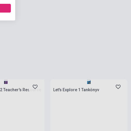
natnyilag nem kapható,
ési idő egy-két nap
Készlet: 1-10 darab
&2 Teacher's Resource
Let's Explore 1 Tankönyv