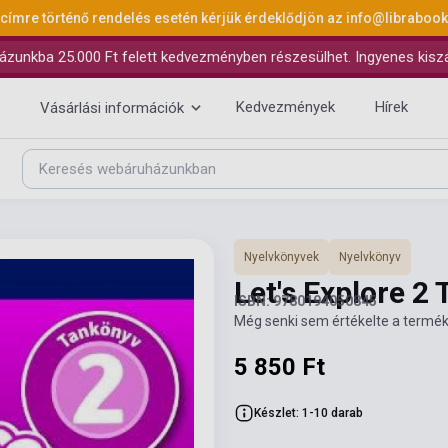
 címre történő rendelés esetén kérjük érdeklődjön az
info@libraboo
ázunkba 25.000 Ft felett kedvezményben részesülhet. Ingyenes kiszáll
Kedvezmények
Hírek
Vásárlási információk
Nyelvkönyvek
Nyelvkönyv
Let's Explore 2
ISBN: 9780194050845
Még senki sem értékelte a termék
5 850 Ft
Készlet: 1-10 darab