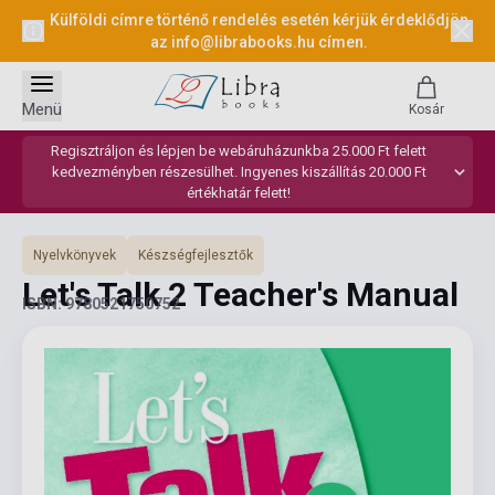
Külföldi címre történő rendelés esetén kérjük érdeklődjön
az
info@librabooks.hu
címen.
Menü
Kosár
Regisztráljon és lépjen be webáruházunkba 25.000 Ft felett
kedvezményben részesülhet. Ingyenes kiszállítás 20.000 Ft
értékhatár felett!
Nyelvkönyvek
Készségfejlesztők
Let's Talk 2 Teacher's Manual
ISBN: 9780521750752