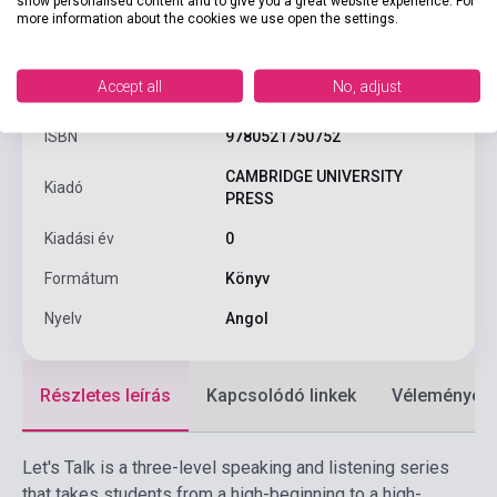
show personalised content and to give you a great website experience. For
more information about the cookies we use open the settings.
Termékjellemzők
Accept all
No, adjust
ISBN
9780521750752
CAMBRIDGE UNIVERSITY
Kiadó
PRESS
Kiadási év
0
Formátum
Könyv
Nyelv
Angol
Részletes leírás
Kapcsolódó linkek
Vélemények
Let's Talk is a three-level speaking and listening series
that takes students from a high-beginning to a high-