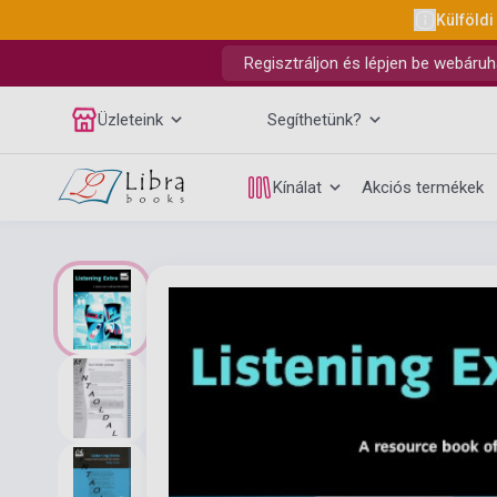
Külföldi
Regisztráljon és lépjen be webáruh
Üzleteink
Segíthetünk?
Kínálat
Akciós termékek