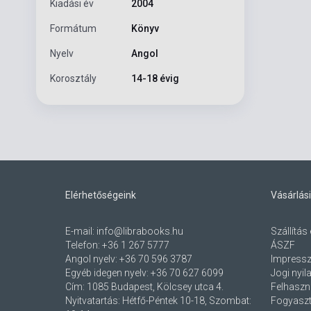
Kiadási év
2004
Formátum
Könyv
Nyelv
Angol
Korosztály
14-18 évig
Elérhetőségeink
Vásárlási
E-mail:
info@librabooks.hu
Szállítás 
Telefon:
+36 1 267 5777
ÁSZF
Angol nyelv:
+36 70 596 3787
Impress
Egyéb idegen nyelv:
+36 70 627 6099
Jogi nyil
Cím:
1085 Budapest, Kölcsey utca 4.
Felhaszná
Nyitvatartás: Hétfő-Péntek 10-18, Szombat:
Fogyaszt