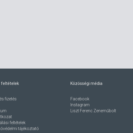
 feltételek
Közösségi média
és fizetés
Facebook
Instagram
zum
Liszt Ferenc Zeneműbolt
atkozat
lási feltételek
óvédelmi tájékoztató