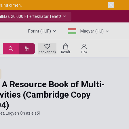
ks.hu
címen.
ítás 20.000 Ft értékhatár felett!
Forint (HUF)
Magyar (HU)
Kedvencek
Kosár
Fiók
: A Resource Book of Multi-
tivities (Cambridge Copy
04)
et. Legyen Ön az első!