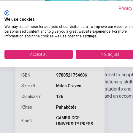
Privacy
We use cookies
We may place these for analysis of our visitor data, to improve our website, s
personalised content and to give you a great website experience. For more
information about the cookies we use open the settings.
Accept all
No, adjust
Részl
Termékjellemzők
Ideal to supp
ISBN
9780521754606
listening skil
Szerző
Miles Craven
students and 
and an accomp
Oldalszám
136
Kötés
Puhakötés
CAMBRIDGE
Kiadó
UNIVERSITY PRESS