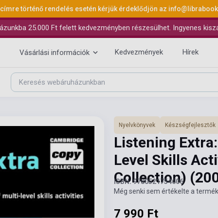
 címre történő rendelés esetén kérjük érdeklődjön az
info@libraboo
ázunkba 25.000 Ft felett kedvezményben részesülhet. Ingyenes kiszáll
Kedvezmények
Hírek
Vásárlási információk
Nyelvkönyvek
Készségfejlesztők
Listening Extra
Level Skills Ac
Collection)
(20
ISBN: 9780521754606
Még senki sem értékelte a termék
7 990 Ft