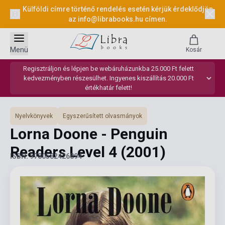
Külföldi címre történő rendelés esetén kérjük érdeklődjön
az
info@librabooks.hu
címen.
Menü
Kosár
Regisztráljon és lépjen be webáruházunkba 25.000 Ft felett
kedvezményben részesülhet. Ingyenes kiszállítás 20.000 Ft
értékhatár felett!
Nyelvkönyvek
Egyszerűsített olvasmányok
Lorna Doone - Penguin
Readers Level 4
(2001)
ISBN: 9780582426894