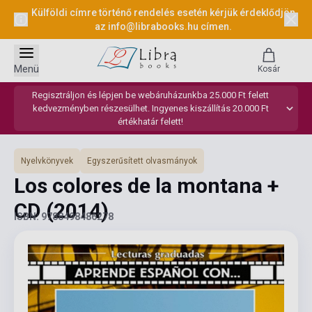
Külföldi címre történő rendelés esetén kérjük érdeklődjön
az
info@librabooks.hu
címen.
Menü
Kosár
Regisztráljon és lépjen be webáruházunkba 25.000 Ft felett
kedvezményben részesülhet. Ingyenes kiszállítás 20.000 Ft
értékhatár felett!
Nyelvkönyvek
Egyszerűsített olvasmányok
Los colores de la montana +
CD
(2014)
ISBN: 9788498486278