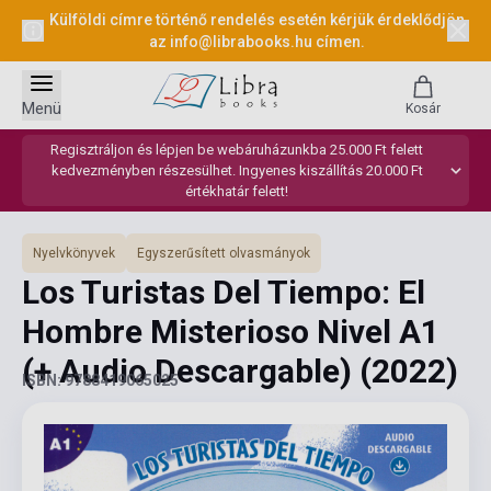
Külföldi címre történő rendelés esetén kérjük érdeklődjön
az
info@librabooks.hu
címen.
Menü
Kosár
Regisztráljon és lépjen be webáruházunkba 25.000 Ft felett
kedvezményben részesülhet. Ingyenes kiszállítás 20.000 Ft
értékhatár felett!
Nyelvkönyvek
Egyszerűsített olvasmányok
Los Turistas Del Tiempo: El
Hombre Misterioso Nivel A1
(+ Audio Descargable)
(2022)
ISBN: 9788419065025