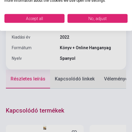
more information about the cookies we use open the settings.
Oldalszám
64
Kötés
Puhakötés
Accept all
No, adjust
Kiadó
SGEL
Kiadási év
2022
Formátum
Könyv + Online Hanganyag
Nyelv
Spanyol
Részletes leírás
Kapcsolódó linkek
Vélemények
Kapcsolódó termékek
Készlet: 1-10 darab
Készlet: 1-10 darab