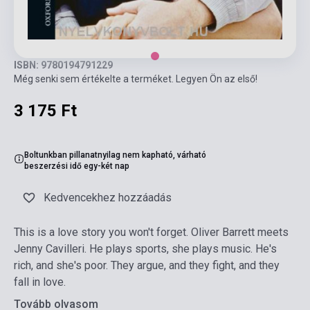
ISBN: 9780194791229
Még senki sem értékelte a terméket. Legyen Ön az első!
3 175 Ft
Boltunkban pillanatnyilag nem kapható, várható
beszerzési idő egy-két nap
Kedvencekhez hozzáadás
This is a love story you won't forget. Oliver Barrett meets
Jenny Cavilleri. He plays sports, she plays music. He's
rich, and she's poor. They argue, and they fight, and they
fall in love.
Tovább olvasom