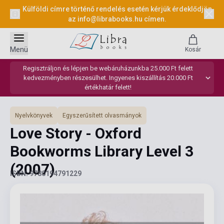
Külföldi címre történő rendelés esetén kérjük érdeklődjön
az
info@librabooks.hu
címen.
Menü
Kosár
Regisztráljon és lépjen be webáruházunkba 25.000 Ft felett
kedvezményben részesülhet. Ingyenes kiszállítás 20.000 Ft
értékhatár felett!
Nyelvkönyvek
Egyszerűsített olvasmányok
Love Story - Oxford
Bookworms Library Level 3
(2007)
ISBN: 9780194791229