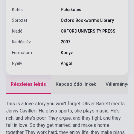
Kötés
Puhakötés
Sorozat
Oxford Bookworms Library
Kiadó
OXFORD UNIVERSITY PRESS
Kiadási év
2007
Formátum
Könyv
Nyelv
Angol
Részletes leírás
Kapcsolódó linkek
Vélemények
This is a love story you won't forget. Oliver Barrett meets
Jenny Cavilleri. He plays sports, she plays music. He's
rich, and she's poor. They argue, and they fight, and they
fall in love. So they get married, and make a home
together. They work hard, they enjoy life, they make plans