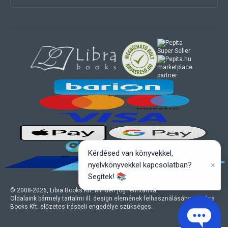
marketplace
partner
Kérdésed van könyvekkel,
×
nyelvkönyvekkel kapcsolatban?
Segítek! 📚
© 2008-
2026
, Libra Books Kft. Minden jog fenntartva.
Oldalaink bármely tartalmi ill. design elemének felhasználásához a Libra
Books Kft. előzetes írásbeli engedélye szükséges.