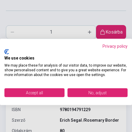
Kosárba
Privacy policy
We use cookies
We may place these for analysis of our visitor data, to improve our website,
show personalised content and to give you a great website experience. For
more information about the cookies we use open the settings.
Termékjellemzők
Accept all
No, adjust
ISBN
9780194791229
Szerző
Erich Segal /Rosemary Border
Oldalszám
80