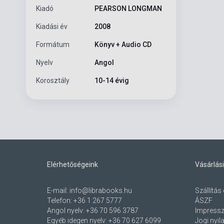
Kiadó
PEARSON LONGMAN
Kiadási év
2008
Formátum
Könyv + Audio CD
Nyelv
Angol
Korosztály
10-14 évig
Elérhetőségeink
Vásárlási
E-mail:
info@librabooks.hu
Szállítás 
Telefon:
+36 1 267 5777
ÁSZF
Angol nyelv:
+36 70 596 3787
Impress
Egyéb idegen nyelv:
+36 70 627 6099
Jogi nyil