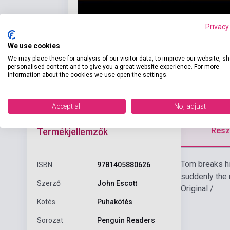
Privacy
We use cookies
We may place these for analysis of our visitor data, to improve our website, s
personalised content and to give you a great website experience. For more
information about the cookies we use open the settings.
Accept all
No, adjust
Részl
Termékjellemzők
Tom breaks his
ISBN
9781405880626
suddenly the m
Szerző
John Escott
Original /
Kötés
Puhakötés
Sorozat
Penguin Readers