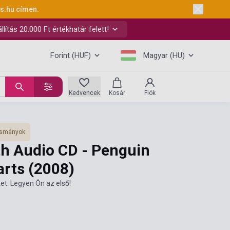
ks.hu
címen.
ítás 20.000 Ft értékhatár felett!
Forint (HUF)
Magyar (HU)
Kedvencek
Kosár
Fiók
vasmányok
th Audio CD - Penguin
arts
(2008)
et. Legyen Ön az első!