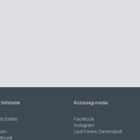
 feltételek
Közösségi média
és fizetés
Facebook
Instagram
zum
Liszt Ferenc Zeneműbolt
atkozat