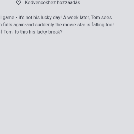
Kedvencekhez hozzáadás
l game - it's not his lucky day! A week later, Tom sees
m falls again-and suddenly the movie star is falling too!
f Tom. Is this his lucky break?