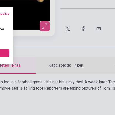
 policy
how
etes leírás
Kapcsolódó linkek
 leg in a football game - it's not his lucky day! A week later, T
ovie star is falling too! Reporters are taking pictures of Tom. Is