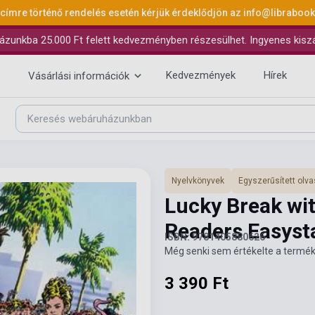
 címre történő rendelés esetén kérjük érdeklődjön az
info@libraboo
ázunkba 25.000 Ft felett kedvezményben részesülhet. Ingyenes kiszáll
Kedvezmények
Hírek
Vásárlási információk
Nyelvkönyvek
Egyszerűsített ol
Lucky Break wi
Readers Easyst
ISBN: 9781405880626
Még senki sem értékelte a termék
3 390 Ft