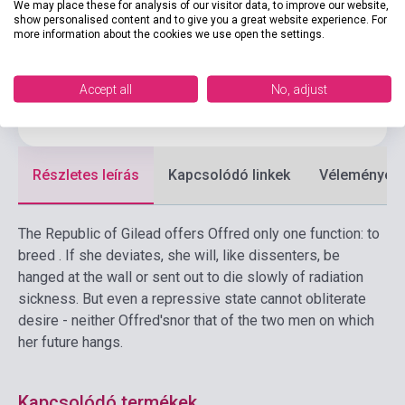
We may place these for analysis of our visitor data, to improve our website,
Kiadó
RANDOM HOUSE
show personalised content and to give you a great website experience. For
more information about the cookies we use open the settings.
Kiadási év
1996
Formátum
Könyv
Accept all
No, adjust
Nyelv
Angol
Részletes leírás
Kapcsolódó linkek
Vélemények
The Republic of Gilead offers Offred only one function: to
breed . If she deviates, she will, like dissenters, be
hanged at the wall or sent out to die slowly of radiation
sickness. But even a repressive state cannot obliterate
desire - neither Offred'snor that of the two men on which
her future hangs.
Kapcsolódó termékek