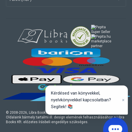
marketplace
partner
Kérdésed van könyvekkel,
×
nyelvkönyvekkel kapcsolatban?
Segítek! 📚
© 2008-
2026
, Libra Books Kft. Minden jog fenntartva.
Oldalaink bármely tartalmi ill. design elemének felhasználásához a Libra
Books Kft. előzetes írásbeli engedélye szükséges.