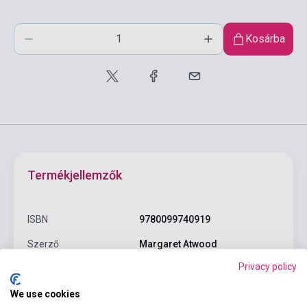
Kosárba
Termékjellemzők
ISBN
9780099740919
Szerző
Margaret Atwood
Privacy policy
Oldalszám
324
Kötés
Puhakötés
We use cookies