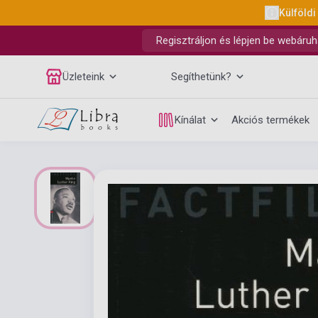
Külföldi
Regisztráljon és lépjen be webáruh
Üzleteink
Segíthetünk?
Kínálat
Akciós termékek