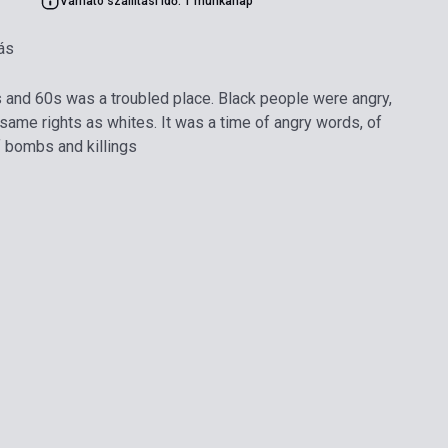
Várható szállítási idő: 1 munkanap
ás
 and 60s was a troubled place. Black people were angry,
same rights as whites. It was a time of angry words, of
f bombs and killings