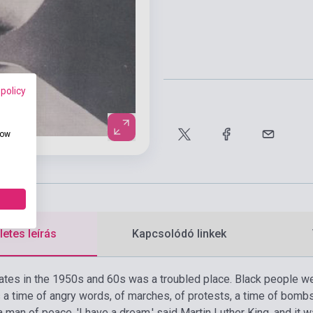
 policy
how
etes leírás
Kapcsolódó linkek
ates in the 1950s and 60s was a troubled place. Black people we
s a time of angry words, of marches, of protests, a time of bomb
a man of peace. 'I have a dream,' said Martin Luther King, and it 