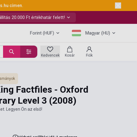
ks.hu
címen.
ítás 20.000 Ft értékhatár felett!
Forint (HUF)
Magyar (HU)
Kedvencek
Kosár
Fiók
vasmányok
ing Factfiles - Oxford
ary Level 3
(2008)
et. Legyen Ön az első!