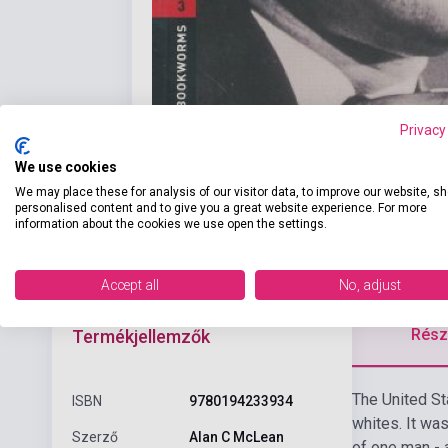
Privacy
We use cookies
We may place these for analysis of our visitor data, to improve our website, s
personalised content and to give you a great website experience. For more
information about the cookies we use open the settings.
Accept all
No, adjust
Részl
Termékjellemzők
The United St
ISBN
9780194233934
whites. It wa
Szerző
Alan C McLean
of one man - 