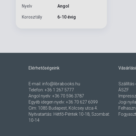
Nyelv
Angol
Korosztály
6-10 évig
Elérhetőségeink
Vásárlási
E-mail:
info@librabooks.hu
Szállítás 
Telefon:
+36 1 267 5777
ÁSZF
Angol nyelv:
+36 70 596 3787
Impress
Egyéb idegen nyelv:
+36 70 627 6099
Jogi nyil
Cím:
1085 Budapest, Kölcsey utca 4.
Felhaszná
Nyitvatartás: Hétfő-Péntek 10-18, Szombat:
Fogyaszt
10-14