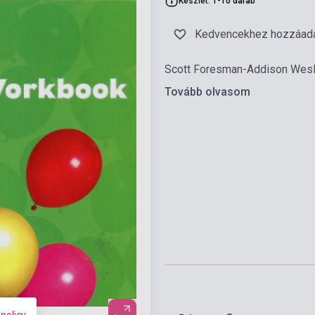
Készlet: 1-10 darab
Kedvencekhez hozzáad
Scott Foresman-Addison Wesl
Tovább olvasom
 policy