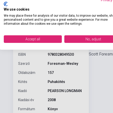
We use cookies
We may place these for analysis of our visitor data, to improve our website, s
personalised content and to give you a great website experience. For more
information about the cookies we use open the settings.
Részl
Termékjellemzők
Accept all
No, adjust
Scott Foresm
ISBN
9780328049530
Szerző
Foresman-Wesley
Oldalszám
157
Kötés
Puhakötés
Kiadó
PEARSON LONGMAN
Kiadási év
2008
Formátum
Könyv