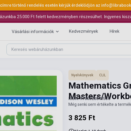
 címre történő rendelés esetén kérjük érdeklődjön az
info@libraboo
ázunkba 25.000 Ft felett kedvezményben részesülhet. Ingyenes kiszáll
Kedvezmények
Hírek
Vásárlási információk
Nyelvkönyvek
CLIL
Mathematics Gr
Masters/Work
ISBN: 9780328049530
Még senki sem értékelte a termék
3 825 Ft