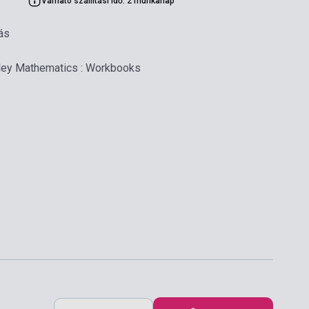
Várható szállítási idő: 2 munkanap
ás
ey Mathematics : Workbooks