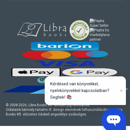
marketplace
partner
Kérdésed van könyvekkel,
×
nyelvkönyvekkel kapcsolatban?
Segítek! 📚
© 2008-
2026
, Libra Books Kft. Minden jog fenntartva.
Oldalaink bármely tartalmi ill. design elemének felhasználásához a Libra
Books Kft. előzetes írásbeli engedélye szükséges.