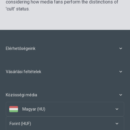
considering how media fans perform the distinctions of
'cult' status.
Elérhetőségeink
Vásárlási feltételek
Közösségi média
Magyar (HU)
Forint (HUF)