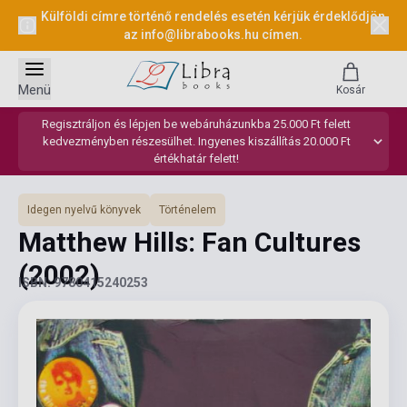
Külföldi címre történő rendelés esetén kérjük érdeklődjön
az
info@librabooks.hu
címen.
Menü
Kosár
Regisztráljon és lépjen be webáruházunkba 25.000 Ft felett
kedvezményben részesülhet. Ingyenes kiszállítás 20.000 Ft
értékhatár felett!
Idegen nyelvű könyvek
Történelem
Matthew Hills: Fan Cultures
(2002)
ISBN: 9780415240253