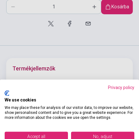
Kosárba
Termékjellemzők
Privacy policy
ISBN
9783192019036
Julia Braun-Podeschwa,
We use cookies
Szerző
Charlotte Habersack, Angela
We may place these for analysis of our visitor data, to improve our website,
Pude
show personalised content and to give you a great website experience. For
more information about the cookies we use open the settings.
Kiadó
HUEBER VERLAG
Kiadási év
2014
Accept all
No, adjust