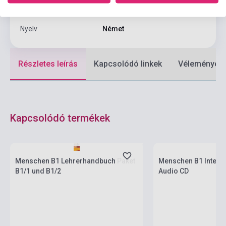
Formátum
Audio CD
Nyelv
Német
Részletes leírás
Kapcsolódó linkek
Vélemények
Kapcsolódó termékek
Boltunkban pillanatnyilag nem kapható,
várható beszerzési idő egy hét
Készlet: 1-10 darab
Menschen B1 Lehrerhandbuch Paket
Menschen B1 Intensi
B1/1 und B1/2
Audio CD