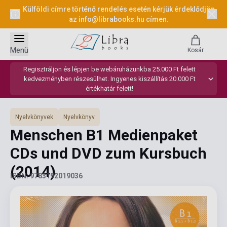
Külföldi címre történő rendelés esetén kérjük érdeklődjön
az
info@librabooks.hu
címen.
Menü
Kosár
Regisztráljon és lépjen be webáruházunkba 25.000 Ft felett
kedvezményben részesülhet. Ingyenes kiszállítás 20.000 Ft
értékhatár felett!
Nyelvkönyvek
Nyelvkönyv
Menschen B1 Medienpaket
CDs und DVD zum Kursbuch
(2014)
ISBN: 9783192019036