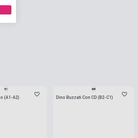
rab
Készlet: 1-10 darab
Traffico in centro (A1-A2)
Dino Buzzati Con CD (B2-C1)