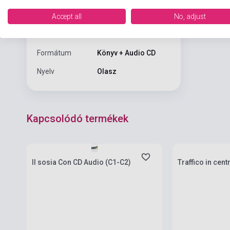
Kiadó
EDILINGUA, EDIZIONI
Accept all
No, adjust
Kiadási év
2009
Formátum
Könyv + Audio CD
Nyelv
Olasz
Kapcsolódó termékek
Készlet: 1-10 darab
Készlet: 1-10 da
Il sosia Con CD Audio (C1-C2)