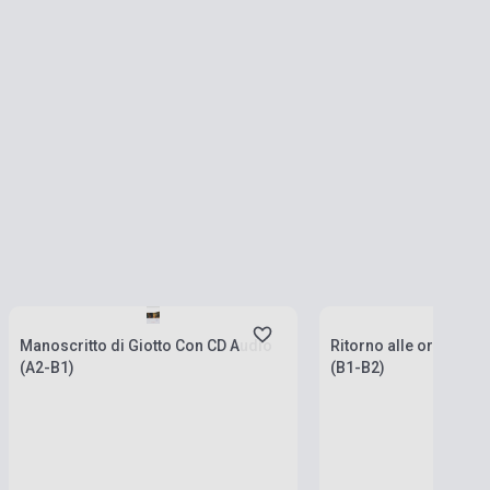
Készlet: 1-10 darab
Készlet: 1-10 darab
Manoscritto di Giotto Con CD Audio
Ritorno alle origini C
(A2-B1)
(B1-B2)