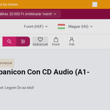
ks.hu
címen.
ítás 20.000 Ft értékhatár felett!
Forint (HUF)
Magyar (HU)
Kedvencek
Kosár
Fiók
vasmányok
ipanicon Con CD Audio (A1-
et. Legyen Ön az első!