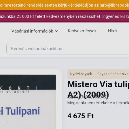
 címre történő rendelés esetén kérjük érdeklődjön az
info@libraboo
ázunkba 25.000 Ft felett kedvezményben részesülhet. Ingyenes kiszáll
Kedvezmények
Hírek
Vásárlási információk
Nyelvkönyvek
Egyszerűsített ol
Mistero Via tul
A2)
(2009)
ISBN: 9789606930157
Még senki sem értékelte a termék
4 675 Ft