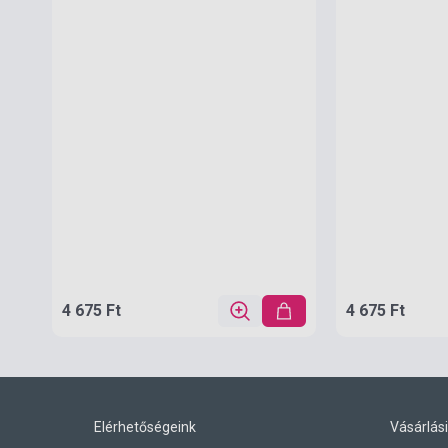
4 675 Ft
4 675 Ft
Elérhetőségeink
Vásárlási