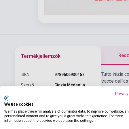
Részl
Termékjellemzők
Tutto inizia 
ISBN
9789606930157
tracce dell'as
Szerző
Cinzia Medaglia
Privacy
Oldalszám
56
We use cookies
Kötés
Puhakötés
We may place these for analysis of our visitor data, to improve our website, s
Primiracconti Letture
personalised content and to give you a great website experience. For more
information about the cookies we use open the settings.
Sorozat
semplificate per
stranieri