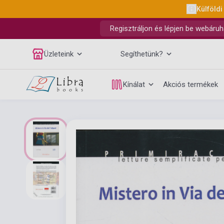
Külföldi
Regisztráljon és lépjen be webáruh
Üzleteink
Segíthetünk?
Kínálat
Akciós termékek