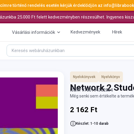
 címre történő rendelés esetén kérjük érdeklődjön az
info@libraboo
ázunkba 25.000 Ft felett kedvezményben részesülhet. Ingyenes kiszáll
Kedvezmények
Hírek
Vásárlási információk
Nyelvkönyvek
Nyelvkönyv
Network 2 Stud
ISBN: 9780194362054
Még senki sem értékelte a termék
2 162 Ft
Készlet: 1-10 darab