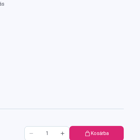
ás
Kosárba