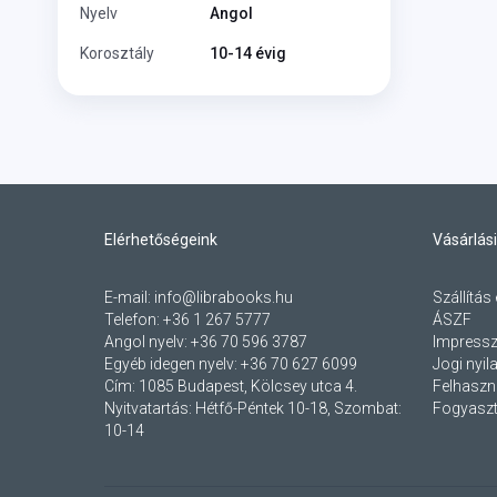
Nyelv
Angol
Korosztály
10-14 évig
Elérhetőségeink
Vásárlási
E-mail:
info@librabooks.hu
Szállítás 
Telefon:
+36 1 267 5777
ÁSZF
Angol nyelv:
+36 70 596 3787
Impress
Egyéb idegen nyelv:
+36 70 627 6099
Jogi nyil
Cím:
1085 Budapest, Kölcsey utca 4.
Felhaszná
Nyitvatartás: Hétfő-Péntek 10-18, Szombat:
Fogyaszt
10-14