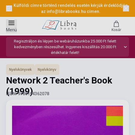
Külföldi címre történő rendelés esetén kérjük érdeklődjön
az
info@librabooks.hu
címen.
Menü
Kosár
Regisztráljon és lépjen be webáruházunkba 25.000 Ft felett
kedvezményben részesülhet. Ingyenes kiszállítás 20.000 Ft
értékhatár felett!
Nyelvkönyvek
Nyelvkönyv
Network 2 Teacher's Book
(1999)
ISBN: 9780194362078