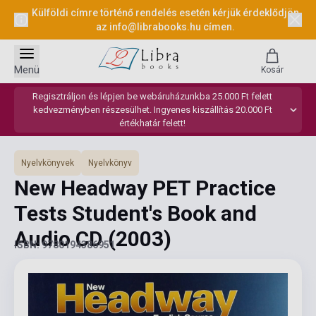
Külföldi címre történő rendelés esetén kérjük érdeklődjön
az
info@librabooks.hu
címen.
Menü
Kosár
Regisztráljon és lépjen be webáruházunkba 25.000 Ft felett
kedvezményben részesülhet. Ingyenes kiszállítás 20.000 Ft
értékhatár felett!
Nyelvkönyvek
Nyelvkönyv
New Headway PET Practice
Tests Student's Book and
Audio CD
(2003)
ISBN: 9780194386951