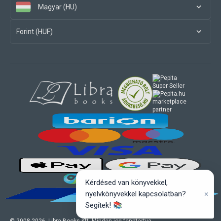
Magyar (HU)
Forint (HUF)
marketplace
partner
Kérdésed van könyvekkel,
×
nyelvkönyvekkel kapcsolatban?
Segítek! 📚
© 2008-
2026
, Libra Books Kft. Minden jog fenntartva.