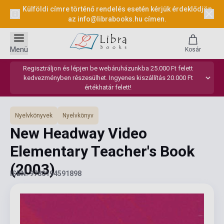
Külföldi címre történő rendelés esetén kérjük érdeklődjön
az
info@librabooks.hu
címen.
Menü
Kosár
Regisztráljon és lépjen be webáruházunkba 25.000 Ft felett
kedvezményben részesülhet. Ingyenes kiszállítás 20.000 Ft
értékhatár felett!
Nyelvkönyvek
Nyelvkönyv
New Headway Video
Elementary Teacher's Book
(2003)
ISBN: 9780194591898