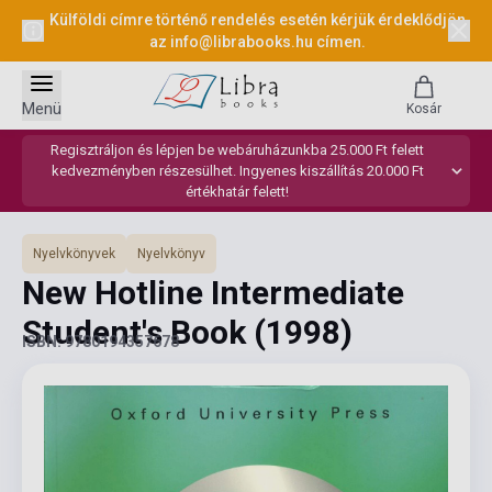
Külföldi címre történő rendelés esetén kérjük érdeklődjön
az
info@librabooks.hu
címen.
Menü
Kosár
Regisztráljon és lépjen be webáruházunkba 25.000 Ft felett
kedvezményben részesülhet. Ingyenes kiszállítás 20.000 Ft
értékhatár felett!
Nyelvkönyvek
Nyelvkönyv
New Hotline Intermediate
Student's Book
(1998)
ISBN: 9780194357678