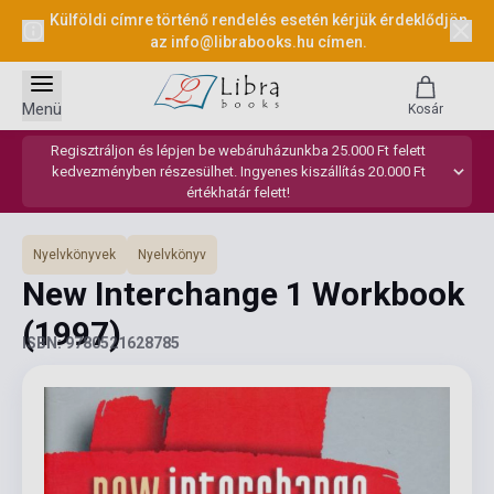
Külföldi címre történő rendelés esetén kérjük érdeklődjön
az
info@librabooks.hu
címen.
Menü
Kosár
Regisztráljon és lépjen be webáruházunkba 25.000 Ft felett
kedvezményben részesülhet. Ingyenes kiszállítás 20.000 Ft
értékhatár felett!
Nyelvkönyvek
Nyelvkönyv
New Interchange 1 Workbook
(1997)
ISBN: 9780521628785