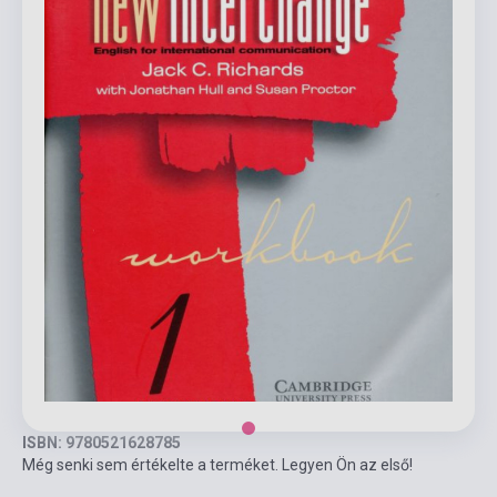
ISBN: 9780521628785
Még senki sem értékelte a terméket. Legyen Ön az első!