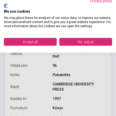
Privacy policy
We use cookies
We may place these for analysis of our visitor data, to improve our website,
show personalised content and to give you a great website experience. For
Termékjellemzők
more information about the cookies we use open the settings.
ISBN
9780521628785
Accept all
No, adjust
Jack C. Richards, Jonathan
Szerző
Hull
Oldalszám
96
Kötés
Puhakötés
CAMBRIDGE UNIVERSITY
Kiadó
PRESS
Kiadási év
1997
Formátum
Könyv