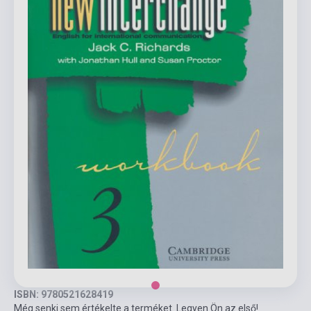
ISBN: 9780521628419
Még senki sem értékelte a terméket. Legyen Ön az első!