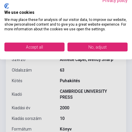
Privacy policy
We use cookies
We may place these for analysis of our visitor data, to improve our website,
show personalised content and to give you a great website experience. For
Termékjellemzők
more information about the cookies we use open the settings.
Accept all
No, adjust
ISBN
9780521625746
Szerző
Annette Capel, Wendy Sharp
Oldalszám
63
Kötés
Puhakötés
CAMBRIDGE UNIVERSITY
Kiadó
PRESS
Kiadási év
2000
Kiadás sorszám
10
Formátum
Könyv