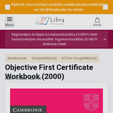
Külföldi címre történő rendelés esetén kérjük érdeklődjön
az
info@librabooks.hu
címen.
Menü
Kosár
Regisztráljon és lépjen be webáruházunkba 25.000 Ft felett
kedvezményben részesülhet. Ingyenes kiszállítás 20.000 Ft
értékhatár felett!
Nyelvkönyvek
Vizsga-előkészítő
B2 First Vizsgafelkészítő
Objective First Certificate
Workbook
(2000)
ISBN: 9780521625746