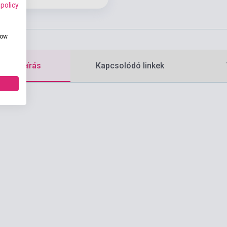
 policy
how
etes leírás
Kapcsolódó linkek