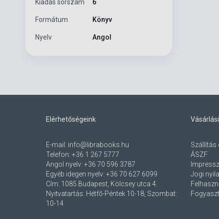
Kiadás sorszám
6
Formátum
Könyv
Nyelv
Angol
Elérhetőségeink
Vásárlási
E-mail:
info@librabooks.hu
Szállítás 
Telefon:
+36 1 267 5777
ÁSZF
Angol nyelv:
+36 70 596 3787
Impress
Egyéb idegen nyelv:
+36 70 627 6099
Jogi nyil
Cím:
1085 Budapest, Kölcsey utca 4.
Felhaszná
Nyitvatartás: Hétfő-Péntek 10-18, Szombat:
Fogyaszt
10-14