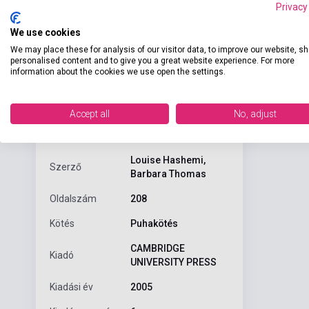
Privacy
We use cookies
We may place these for analysis of our visitor data, to improve our website, s
personalised content and to give you a great website experience. For more
information about the cookies we use open the settings.
Részl
Termékjellemzők
Accept all
No, adjust
ISBN
9780521805780
Louise Hashemi,
Szerző
Barbara Thomas
Oldalszám
208
Kötés
Puhakötés
CAMBRIDGE
Kiadó
UNIVERSITY PRESS
Kiadási év
2005