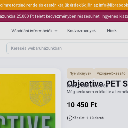
 címre történő rendelés esetén kérjük érdeklődjön az
info@libraboo
ázunkba 25.000 Ft felett kedvezményben részesülhet. Ingyenes kiszáll
Kedvezmények
Hírek
Vásárlási információk
Nyelvkönyvek
Vizsga-előkészítő
Objective PET 
ISBN: 9780521805780
Még senki sem értékelte a termék
10 450 Ft
Készlet: 1-10 darab