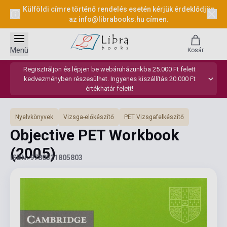
Külföldi címre történő rendelés esetén kérjük érdeklődjön
az
info@librabooks.hu
címen.
Menü
Kosár
Regisztráljon és lépjen be webáruházunkba 25.000 Ft felett
kedvezményben részesülhet. Ingyenes kiszállítás 20.000 Ft
értékhatár felett!
Nyelvkönyvek
Vizsga-előkészítő
PET Vizsgafelkészítő
Objective PET Workbook
(2005)
ISBN: 9780521805803