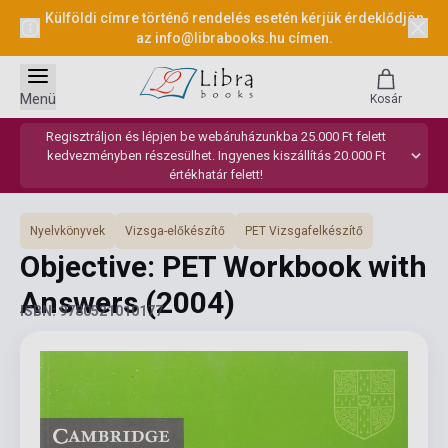
Külföldi címre történő rendelés esetén kérjük érdeklődjön
az
info@librabooks.hu
címen.
Menü
Kosár
Regisztráljon és lépjen be webáruházunkba 25.000 Ft felett
kedvezményben részesülhet. Ingyenes kiszállítás 20.000 Ft
értékhatár felett!
Nyelvkönyvek
Vizsga-előkészítő
PET Vizsgafelkészítő
Objective: PET Workbook with
Answers
(2004)
ISBN: 9780521010177