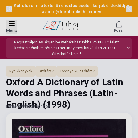
Külföldi címre történő rendelés esetén kérjük érdeklődjön
az
info@librabooks.hu
címen.
Menü
Kosár
Regisztráljon és lépjen be webáruházunkba 25.000 Ft felett
kedvezményben részesülhet. Ingyenes kiszállítás 20.000 Ft
értékhatár felett!
Nyelvkönyvek
Szótárak
Többnyelvű szótárak
Oxford A Dictionary of Latin
Words and Phrases (Latin-
English)
(1998)
ISBN: 9780198601098