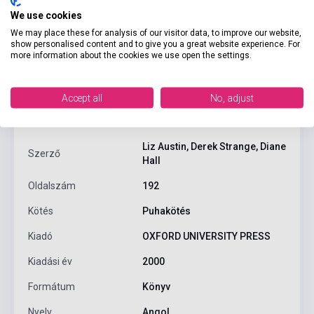
We use cookies
We may place these for analysis of our visitor data, to improve our website,
show personalised content and to give you a great website experience. For
more information about the cookies we use open the settings.
Termékjellemzők
Accept all
No, adjust
ISBN
9780194363273
Liz Austin, Derek Strange, Diane
Szerző
Hall
Oldalszám
192
Kötés
Puhakötés
Kiadó
OXFORD UNIVERSITY PRESS
Kiadási év
2000
Formátum
Könyv
Nyelv
Angol