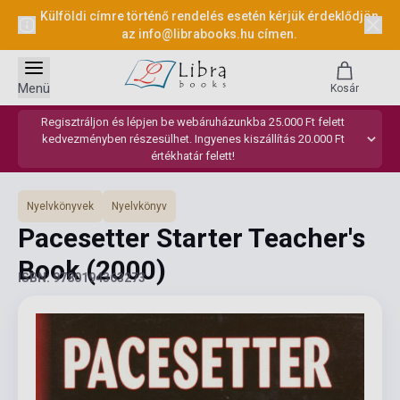
Külföldi címre történő rendelés esetén kérjük érdeklődjön
az
info@librabooks.hu
címen.
Menü
Kosár
Regisztráljon és lépjen be webáruházunkba 25.000 Ft felett
kedvezményben részesülhet. Ingyenes kiszállítás 20.000 Ft
értékhatár felett!
Nyelvkönyvek
Nyelvkönyv
Pacesetter Starter Teacher's
Book
(2000)
ISBN: 9780194363273