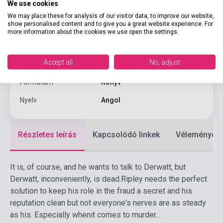
We use cookies
Oldalszám
288
We may place these for analysis of our visitor data, to improve our website,
show personalised content and to give you a great website experience. For
Kötés
Puhakötés
more information about the cookies we use open the settings.
Kiadó
PENGUIN BOOKS
Accept all
No, adjust
Kiadási év
1999
Formátum
Könyv
Nyelv
Angol
Részletes leírás
Kapcsolódó linkek
Vélemények
It is, of course, and he wants to talk to Derwatt, but
Derwatt, inconveniently, is dead.
Ripley needs the perfect
solution to keep his role in the fraud a secret and his
reputation clean but not everyone's nerves are as steady
as his. Especially whenit comes to murder...