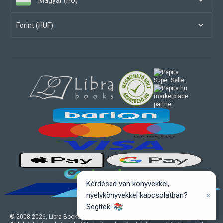
Magyar (HU)
Forint (HUF)
marketplace
partner
Kérdésed van könyvekkel,
×
nyelvkönyvekkel kapcsolatban?
Segítek! 📚
© 2008-
2026
, Libra Books Kft. Minden jog fenntartva.