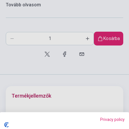
Tovább olvasom
Kosárba
Termékjellemzők
ISBN
9780099283584
Privacy policy
Szerző
Patricia Highsmith