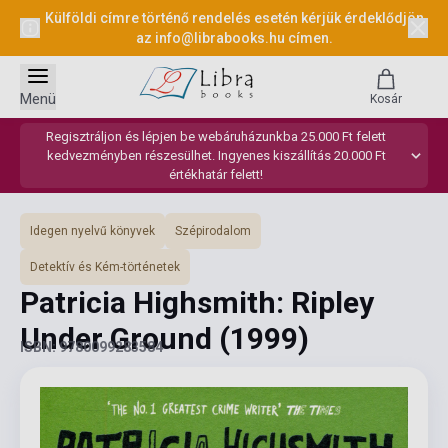
Külföldi címre történő rendelés esetén kérjük érdeklődjön
az
info@librabooks.hu
címen.
Menü
Kosár
Regisztráljon és lépjen be webáruházunkba 25.000 Ft felett
kedvezményben részesülhet. Ingyenes kiszállítás 20.000 Ft
értékhatár felett!
Idegen nyelvű könyvek
Szépirodalom
Detektív és Kém-történetek
Patricia Highsmith: Ripley
Under Ground
(1999)
ISBN: 9780099283584