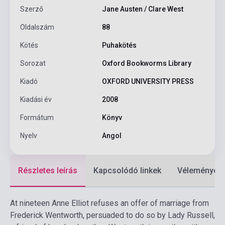
Szerző
Jane Austen / Clare West
Oldalszám
88
Kötés
Puhakötés
Sorozat
Oxford Bookworms Library
Kiadó
OXFORD UNIVERSITY PRESS
Kiadási év
2008
Formátum
Könyv
Nyelv
Angol
Részletes leírás
Kapcsolódó linkek
Vélemények
At nineteen Anne Elliot refuses an offer of marriage from
Frederick Wentworth, persuaded to do so by Lady Russell,