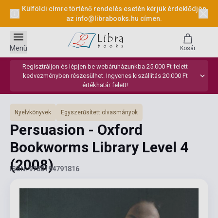
Külföldi címre történő rendelés esetén kérjük érdeklődjön
az
info@librabooks.hu
címen.
Menü
Kosár
Regisztráljon és lépjen be webáruházunkba 25.000 Ft felett
kedvezményben részesülhet. Ingyenes kiszállítás 20.000 Ft
értékhatár felett!
Nyelvkönyvek
Egyszerűsített olvasmányok
Persuasion - Oxford
Bookworms Library Level 4
(2008)
ISBN: 9780194791816