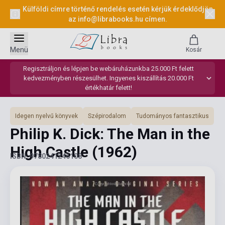
Külföldi címre történő rendelés esetén kérjük érdeklődjön
az
info@librabooks.hu
címen.
Menü
Kosár
Regisztráljon és lépjen be webáruházunkba 25.000 Ft felett
kedvezményben részesülhet. Ingyenes kiszállítás 20.000 Ft
értékhatár felett!
Idegen nyelvű könyvek
Szépirodalom
Tudományos fantasztikus
Philip K. Dick: The Man in the
High Castle
(1962)
ISBN: 9780241246108