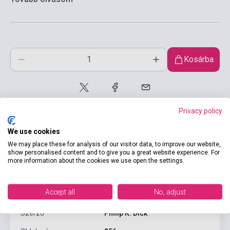
Kosárba
Privacy policy
We use cookies
We may place these for analysis of our visitor data, to improve our website,
show personalised content and to give you a great website experience. For
Termékjellemzők
more information about the cookies we use open the settings.
Accept all
No, adjust
ISBN
9780241246108
Szerző
Philip K. Dick