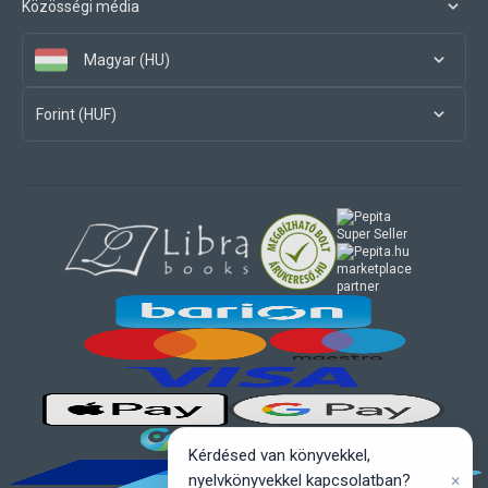
Közösségi média
Magyar (HU)
Forint (HUF)
marketplace
partner
Kérdésed van könyvekkel,
×
nyelvkönyvekkel kapcsolatban?