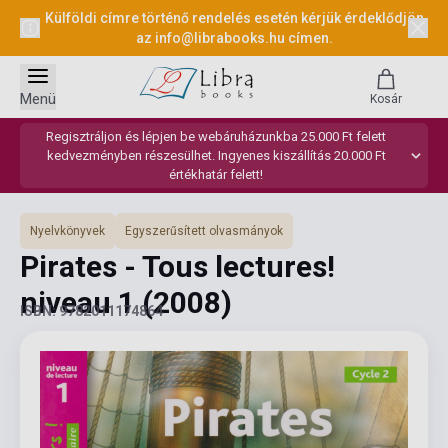
Külföldi címre történő rendelés esetén kérjük érdeklődjön
az
info@librabooks.hu
címen.
Menü
Kosár
Regisztráljon és lépjen be webáruházunkba 25.000 Ft felett
kedvezményben részesülhet. Ingyenes kiszállítás 20.000 Ft
értékhatár felett!
Nyelvkönyvek
Egyszerűsített olvasmányok
Pirates - Tous lectures!
niveau 1
(2008)
ISBN: 9782011174864