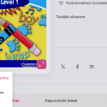
Kedvencekhez hozzáad
Tovább olvasom
 policy
how
etes leírás
Kapcsolódó linkek