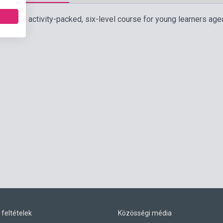
rs is an activity-packed, six-level course for young learners age
 feltételek
Közösségi média