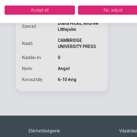
Accept all
No, adjust
Primary Colou
ISBN
9780521750981
Diana Hicks, Andrew
Szerző
Littlejohn
CAMBRIDGE
Kiadó
UNIVERSITY PRESS
Kiadási év
0
Nyelv
Angol
Korosztály
6-10 évig
Elérhetőségeink
Vásárlási