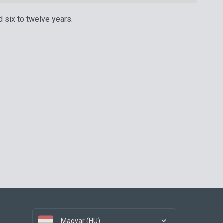
d six to twelve years.
Magyar (HU)