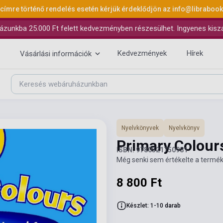
 címre történő rendelés esetén kérjük érdeklődjön az
info@libraboo
ázunkba 25.000 Ft felett kedvezményben részesülhet. Ingyenes kiszáll
Kedvezmények
Hírek
Vásárlási információk
Nyelvkönyvek
Nyelvkönyv
Primary Colour
ISBN: 9780521750981
Még senki sem értékelte a termék
8 800 Ft
Készlet: 1-10 darab