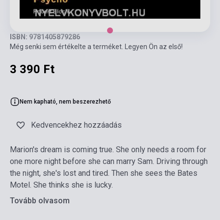
ISBN: 9781405879286
Még senki sem értékelte a terméket. Legyen Ön az első!
3 390 Ft
Nem kapható, nem beszerezhető
Kedvencekhez hozzáadás
Marion's dream is coming true. She only needs a room for
one more night before she can marry Sam. Driving through
the night, she's lost and tired. Then she sees the Bates
Motel. She thinks she is lucky.
Tovább olvasom