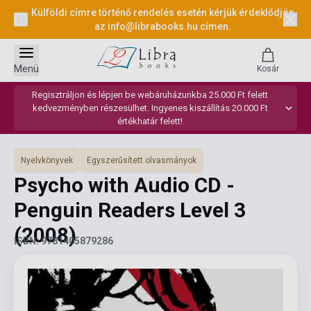
Külföldi címre történő rendelés esetén kérjük érdeklődjön
az
info@librabooks.hu
címen.
Menü
Kosár
Regisztráljon és lépjen be webáruházunkba 25.000 Ft felett
kedvezményben részesülhet. Ingyenes kiszállítás 20.000 Ft
értékhatár felett!
Nyelvkönyvek
Egyszerűsített olvasmányok
Psycho with Audio CD -
Penguin Readers Level 3
(2008)
ISBN: 9781405879286