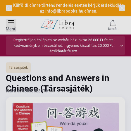
Külföldi címre történő rendelés esetén kérjük érdeklődjön
az
info@librabooks.hu
címen.
Menü
Kosár
Regisztráljon és lépjen be webáruházunkba 25.000 Ft felett
kedvezményben részesülhet. Ingyenes kiszállítás 20.000 Ft
értékhatár felett!
Társasjáték
Questions and Answers in
Chinese (Társasjáték)
ISBN: 9788853623379