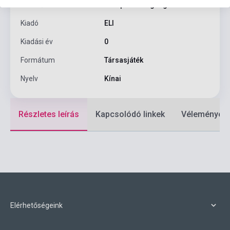
Szerző
European Language Institute
Kiadó
ELI
Kiadási év
0
Formátum
Társasjáték
Nyelv
Kínai
Részletes leírás
Kapcsolódó linkek
Vélemények
Elérhetőségeink