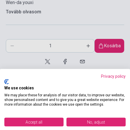
Wen-da youxi
Tovább olvasom
Kosárba
Privacy policy
We use cookies
We may place these for analysis of our visitor data, to improve our website,
show personalised content and to give you a great website experience. For
Termékjellemzők
more information about the cookies we use open the settings.
Accept all
No, adjust
ISBN
9788853623379